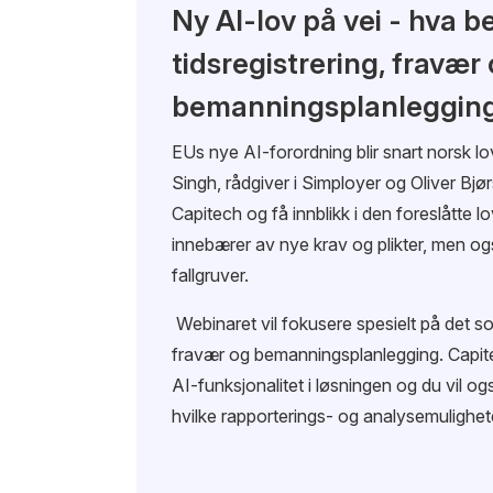
Ny AI-lov på vei - hva b
tidsregistrering, fravær
bemanningsplanleggin
EUs nye AI-forordning blir snart norsk l
Singh, rådgiver i Simployer og Oliver Bjør
Capitech og få innblikk i den foreslåtte 
innebærer av nye krav og plikter, men og
fallgruver.
Webinaret vil fokusere spesielt på det so
fravær og bemanningsplanlegging. Capite
AI-funksjonalitet i løsningen og du vil ogs
hvilke rapporterings- og analysemulighete