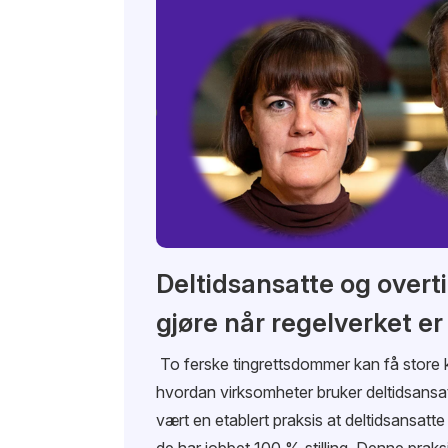
Deltidsansatte og overt
gjøre når regelverket er
To ferske tingrettsdommer kan få store
hvordan virksomheter bruker deltidsansatt
vært en etablert praksis at deltidsansatte 
de har jobbet 100 % stilling. Denne praksis