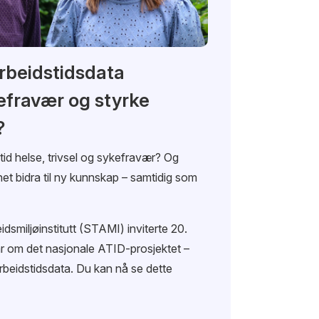
rbeidstidsdata
efravær og styrke
?
id helse, trivsel og sykefravær? Og
et bidra til ny kunnskap – samtidig som
dsmiljøinstitutt (STAMI) inviterte 20.
nar om det nasjonale ATID-prosjektet –
rbeidstidsdata. Du kan nå se dette