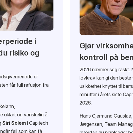
rperiode i
Gjør virksomhe
du risiko og
kontroll på be
2026 nærmer seg raskt. 
idsgiverperiode er
lovkrav kan gi den beste
en får full refusjon fra
usikkerhet knyttet til be
minutter i årets siste Ca
2026.
ykelønn,
 uklart og vanskelig å
Hans Gjermund Gauslaa, R
og
Siri Solem
i Capitech
Jørgensen, Team Manager i
unngår feil som kan få
hvordan du planlegger be