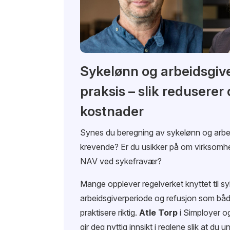
Sykelønn og arbeidsgive
praksis – slik reduserer 
kostnader
Synes du beregning av sykelønn og arbe
krevende? Er du usikker på om virksomhet
NAV ved sykefravær?
Mange opplever regelverket knyttet til s
arbeidsgiverperiode og refusjon som både
praktisere riktig.
Atle Torp
i Simployer 
gir deg nyttig innsikt i reglene slik at du 