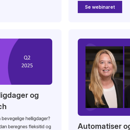
Se webinaret
ligdager og
ch
 bevegelige helligdager?
Automatiser og
dan beregnes fleksitid og