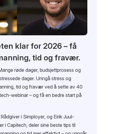
ten klar for 2026 – få
manning, tid og fravær.
Mange røde dager, budsjettprosess og
 stressede dager. Unngå stress og
manning, tid og fravær ved å sette av 40
pitech-webinar – og få en bedre start på
ådgiver i Simployer, og Eirik Juul-
 Capitech, deler sine beste tips til
manning og tid mer effektivt – og unngår