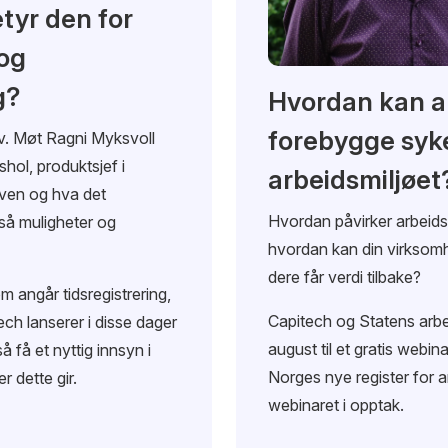
etyr den for
 og
g?
Hvordan kan a
forebygge syk
ov. Møt Ragni Myksvoll
shol, produktsjef i
arbeidsmiljøet
loven og hva det
Hvordan påvirker arbeidst
så muligheter og
hvordan kan din virksomh
dere får verdi tilbake?
m angår tidsregistrering,
Capitech og Statens arbei
ch lanserer i disse dager
august til et gratis webi
å få et nyttig innsyn i
Norges nye register for a
r dette gir.
webinaret i opptak.