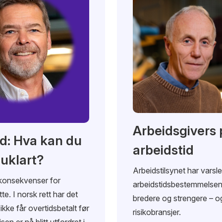
Arbeidsgivers p
id: Hva kan du
arbeidstid
 uklart?
Arbeidstilsynet har varsl
 konsekvenser for
arbeidstidsbestemmelsene 
e. I norsk rett har det
bredere og strengere – og
ikke får overtidsbetalt før
risikobransjer.
en er nå blitt utfordret i