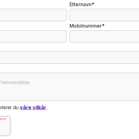
Etternavn
*
Mobilnummer
*
pterer du
våre vilkår
.